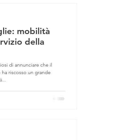
lie: mobilità
rvizio della
si di annunciare che il
io ha riscosso un grande
...