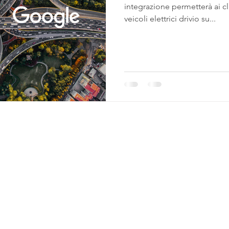
integrazione permetterà ai cl
veicoli elettrici drivio su...
DA
SERVIZI
NOTE LEGALI
Franchising
Carta del servizio
ibilità
Hotel
Termini e condizioni
siamo
Tourism
Privacy Policy
ty Hub
Trading
Cookie Policy