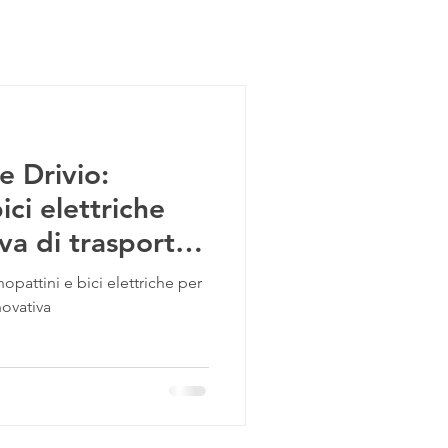
BLOG
ABOUT
FRANCHISING
n
e Drivio:
ci elettriche
va di trasporto
pattini e bici elettriche per
novativa