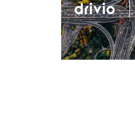
AZIEN
About
Sosten
Dove 
Mobili
Blog