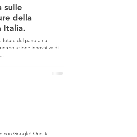
 sulle
ure della
Italia.
ve future del panorama
 una soluzione innovativa di
..
one con Google! Questa