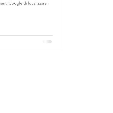
ienti Google di localizzare i
SOCIAL
CONTATTI
Linkedin
info@drivio.it
Facebook
Instagram