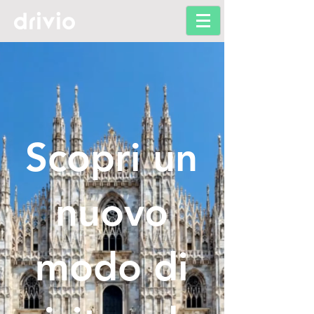
Scopri un
nuovo
modo di