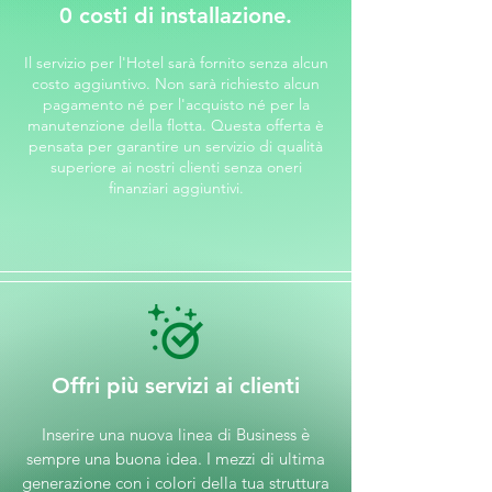
0 costi di installazione.
Il servizio per l'Hotel sarà fornito senza alcun
costo aggiuntivo. Non sarà richiesto alcun
pagamento né per l'acquisto né per la
manutenzione della flotta. Questa offerta è
pensata per garantire un servizio di qualità
superiore ai nostri clienti senza oneri
finanziari aggiuntivi.
Offri più servizi ai clienti
Inserire una nuova linea di Business è
sempre una buona idea. I mezzi di ultima
generazione con i colori della tua struttura