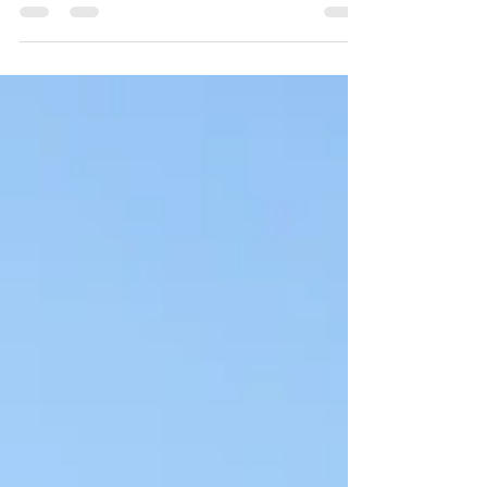
innovativa
Messina accoglie Drivio: monopattini e bici
elettriche per un'alternativa di trasporto innovativa